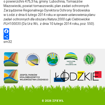
o powierzchni 475,3 ha, gminy: Lubochnia, Tomaszów
Mazowiecki, powiat tomaszowski; plan zadań ochronnych
Zarządzenie Regionalnego Dyrektora Ochrony Środowiska
w Łodzi z dnia 6 lutego 2014 roku
w sprawie ustanowienia planu
zadań ochronnych dla obszaru Natura 2000 Łąki Ciebłowickie
PLH100035
(Dz.Urz.W.Ł. z dnia 10 lutego 2014 roku, poz. 550).
F
sm32
a
S
c
h
e
a
b
r
o
e
o
k
© 2026 ZPKWŁ