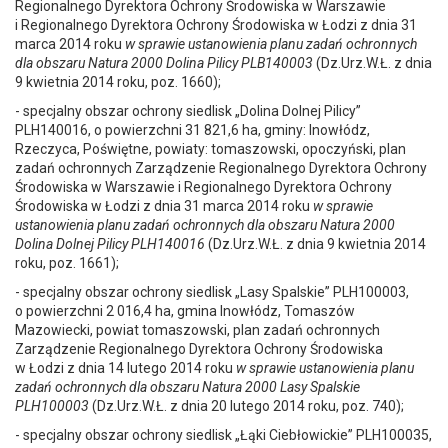
Regionalnego Dyrektora Ochrony Środowiska w Warszawie
i Regionalnego Dyrektora Ochrony Środowiska w Łodzi z dnia 31
marca 2014 roku
w sprawie ustanowienia planu zadań ochronnych
dla obszaru Natura 2000 Dolina Pilicy PLB140003
(Dz.Urz.W.Ł. z dnia
9 kwietnia 2014 roku, poz. 1660);
- specjalny obszar ochrony siedlisk „Dolina Dolnej Pilicy”
PLH140016, o powierzchni 31 821,6 ha, gminy: Inowłódz,
Rzeczyca, Poświętne, powiaty: tomaszowski, opoczyński, plan
zadań ochronnych Zarządzenie Regionalnego Dyrektora Ochrony
Środowiska w Warszawie i Regionalnego Dyrektora Ochrony
Środowiska w Łodzi z dnia 31 marca 2014 roku
w sprawie
ustanowienia planu zadań ochronnych dla obszaru Natura 2000
Dolina Dolnej Pilicy PLH140016
(Dz.Urz.W.Ł. z dnia 9 kwietnia 2014
roku, poz. 1661);
- specjalny obszar ochrony siedlisk „Lasy Spalskie” PLH100003,
o powierzchni 2 016,4 ha, gmina Inowłódz, Tomaszów
Mazowiecki, powiat tomaszowski, plan zadań ochronnych
Zarządzenie Regionalnego Dyrektora Ochrony Środowiska
w Łodzi z dnia 14 lutego 2014 roku
w sprawie ustanowienia planu
zadań ochronnych dla obszaru Natura 2000 Lasy Spalskie
PLH100003
(Dz.Urz.W.Ł. z dnia 20 lutego 2014 roku, poz. 740);
- specjalny obszar ochrony siedlisk „Łąki Ciebłowickie” PLH100035,