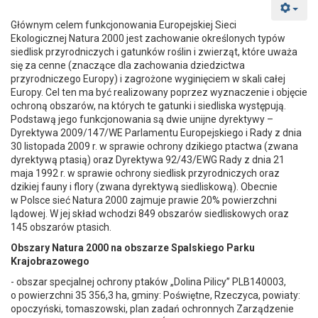
Głównym celem funkcjonowania Europejskiej Sieci
Ekologicznej Natura 2000 jest zachowanie określonych typów
siedlisk przyrodniczych i gatunków roślin i zwierząt, które uważa
się za cenne (znaczące dla zachowania dziedzictwa
przyrodniczego Europy) i zagrożone wyginięciem w skali całej
Europy. Cel ten ma być realizowany poprzez wyznaczenie i objęcie
ochroną obszarów, na których te gatunki i siedliska występują.
Podstawą jego funkcjonowania są dwie unijne dyrektywy –
Dyrektywa 2009/147/WE Parlamentu Europejskiego i Rady z dnia
30 listopada 2009 r. w sprawie ochrony dzikiego ptactwa (zwana
dyrektywą ptasią) oraz Dyrektywa 92/43/EWG Rady z dnia 21
maja 1992 r. w sprawie ochrony siedlisk przyrodniczych oraz
dzikiej fauny i flory (zwana dyrektywą siedliskową). Obecnie
w Polsce sieć Natura 2000 zajmuje prawie 20% powierzchni
lądowej. W jej skład wchodzi 849 obszarów siedliskowych oraz
145 obszarów ptasich.
Obszary Natura 2000 na obszarze Spalskiego Parku
Krajobrazowego
- obszar specjalnej ochrony ptaków „Dolina Pilicy” PLB140003,
o powierzchni 35 356,3 ha, gminy: Poświętne, Rzeczyca, powiaty:
opoczyński, tomaszowski, plan zadań ochronnych Zarządzenie