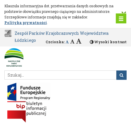
Natura
Przejdź
Klauzula informacyjna dot. przetwarzania danych osobowych na
do
×
podstawie obowiązku prawnego ciążącego na administratorze.
2000
głównej
Szczegółowe informacje znajdują się w zakładce:
treści
Polityka prywatności
.
Zespół Parków Krajobrazowych Województwa
Łódzkiego
Czcionka:
Wysoki kontrast