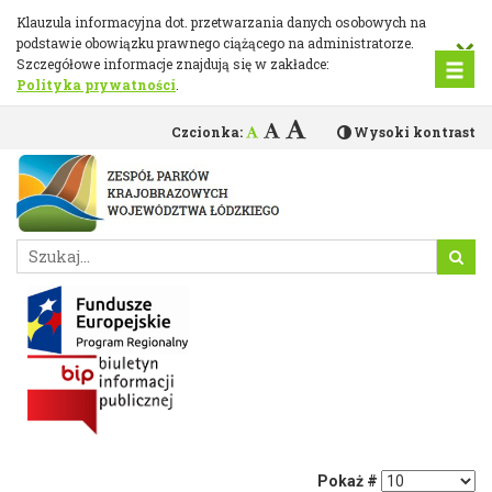
Uchwały
Przejdź
Klauzula informacyjna dot. przetwarzania danych osobowych na
do
×
podstawie obowiązku prawnego ciążącego na administratorze.
w
głównej
Szczegółowe informacje znajdują się w zakładce:
treści
Polityka prywatności
.
sprawie
parków
Czcionka:
Wysoki kontrast
Pokaż #